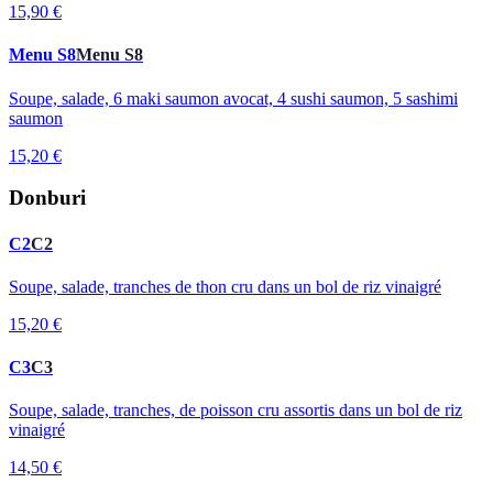
15,90 €
Menu S8
Menu S8
Soupe, salade, 6 maki saumon avocat, 4 sushi saumon, 5 sashimi
saumon
15,20 €
Donburi
C2
C2
Soupe, salade, tranches de thon cru dans un bol de riz vinaigré
15,20 €
C3
C3
Soupe, salade, tranches, de poisson cru assortis dans un bol de riz
vinaigré
14,50 €