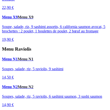
22,90 €
Menu X9
Menu X9
Soupe, salade, riz, 9 sashimi assortis, 6 california saumon avocat, 5
brochettes : 2 poulet, 1 boulettes de poulet, 2 bœuf au fromage
19,90 €
Menu Raviolis
Menu N1
Menu N1
Soupes, salade, riz, 5 raviolis, 9 sashimi
14,50 €
Menu N2
Menu N2
Soupes, salade, riz, 5 raviolis, 6 sashimi saumon, 3 sushi saumon
14,90 €