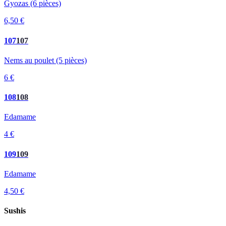
Gyozas (6 pièces)
6,50 €
107
107
Nems au poulet (5 pièces)
6 €
108
108
Edamame
4 €
109
109
Edamame
4,50 €
Sushis