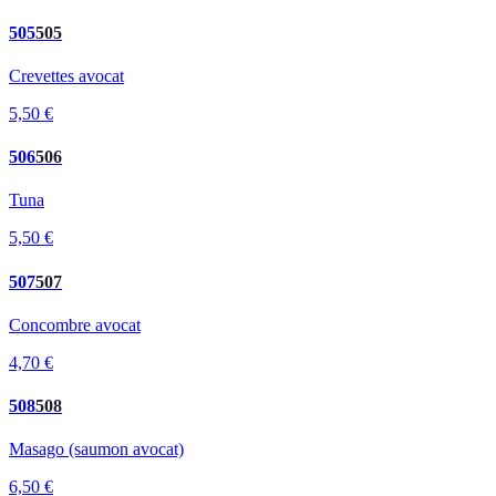
505
505
Crevettes avocat
5,50 €
506
506
Tuna
5,50 €
507
507
Concombre avocat
4,70 €
508
508
Masago (saumon avocat)
6,50 €