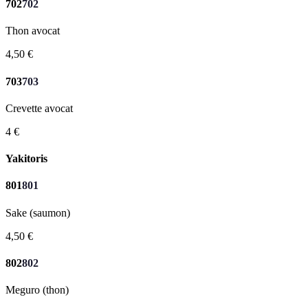
702
702
Thon avocat
4,50 €
703
703
Crevette avocat
4 €
Yakitoris
801
801
Sake (saumon)
4,50 €
802
802
Meguro (thon)