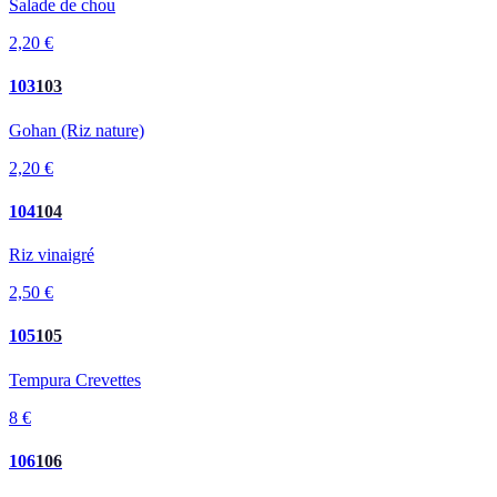
Salade de chou
2,20 €
103
103
Gohan (Riz nature)
2,20 €
104
104
Riz vinaigré
2,50 €
105
105
Tempura Crevettes
8 €
106
106