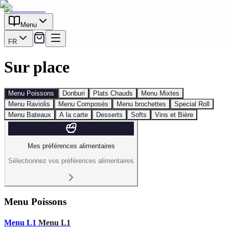
Menu
FR
Sur place
Menu Poissons
Donburi
Plats Chauds
Menu Mixtes
Menu Raviolis
Menu Composés
Menu brochettes
Special Roll
Menu Bateaux
A la carte
Desserts
Softs
Vins et Bière
Mes préférences alimentaires
Sélectionnez vos préférences alimentaires
Menu Poissons
Menu L1
Menu L1