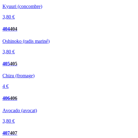
Kyuuri (concombre)
3,80 €
404
404
Oshinoko (radis mariné)
3,80 €
405
405
Chizu (fromage)
4 €
406
406
Avocado (avocat)
3,80 €
407
407