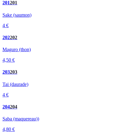
201
201
Sake (saumon)
4 €
202
202
Maguro (thon)
4,50 €
203
203
Tai (daurade)
4 €
204
204
Saba (maquereau))
4,80 €