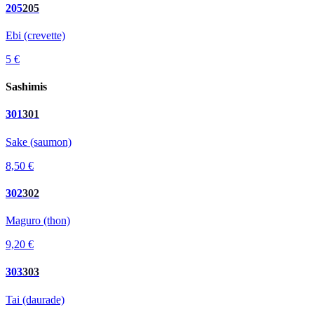
205
205
Ebi (crevette)
5 €
Sashimis
301
301
Sake (saumon)
8,50 €
302
302
Maguro (thon)
9,20 €
303
303
Tai (daurade)