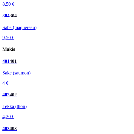
8,50 €
304
304
Saba (maquereau)
9,50 €
Makis
401
401
Sake (saumon)
4 €
402
402
Tekka (thon)
4,20 €
403
403