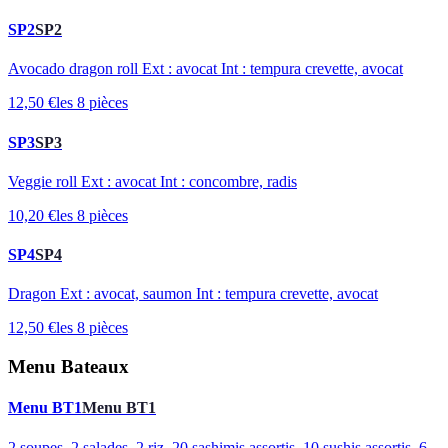
SP2
SP2
Avocado dragon roll Ext : avocat Int : tempura crevette, avocat
12,50 €
les 8 pièces
SP3
SP3
Veggie roll Ext : avocat Int : concombre, radis
10,20 €
les 8 pièces
SP4
SP4
Dragon Ext : avocat, saumon Int : tempura crevette, avocat
12,50 €
les 8 pièces
Menu Bateaux
Menu BT1
Menu BT1
2 soupes, 2 salades, 2 riz, 20 sashimis assortis, 10 sushis assortis, 6