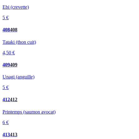
Ebi (crevette)
5 €
408
408
Tataki (thon cuit)
4,50 €
409
409
Unagi (anguille)
5 €
412
412
Printemps (saumon avocat)
6 €
413
413