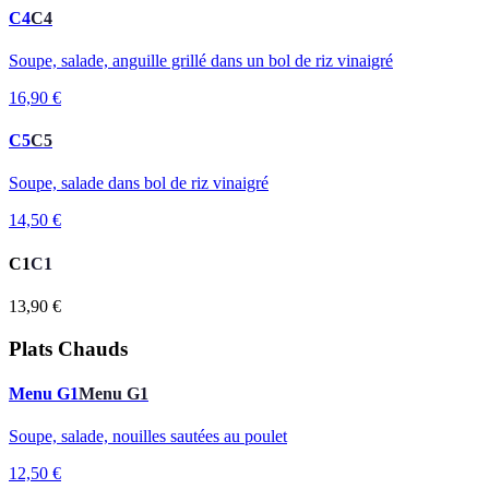
C4
C4
Soupe, salade, anguille grillé dans un bol de riz vinaigré
16,90 €
C5
C5
Soupe, salade dans bol de riz vinaigré
14,50 €
C1
C1
13,90 €
Plats Chauds
Menu G1
Menu G1
Soupe, salade, nouilles sautées au poulet
12,50 €