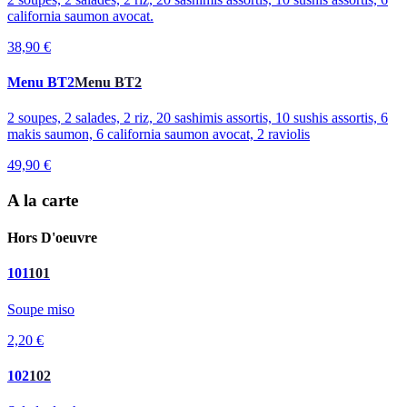
california saumon avocat.
38,90 €
Menu BT2
Menu BT2
2 soupes, 2 salades, 2 riz, 20 sashimis assortis, 10 sushis assortis, 6
makis saumon, 6 california saumon avocat, 2 raviolis
49,90 €
A la carte
Hors D'oeuvre
101
101
Soupe miso
2,20 €
102
102