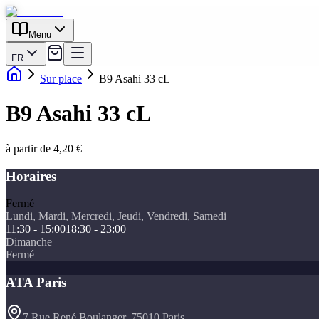
Menu
FR
Sur place
B9 Asahi 33 cL
B9 Asahi 33 cL
à partir de 4,20 €
Horaires
Fermé
Lundi, Mardi, Mercredi, Jeudi, Vendredi, Samedi
11:30 - 15:00
18:30 - 23:00
Dimanche
Fermé
ATA Paris
7 Rue René Boulanger, 75010 Paris