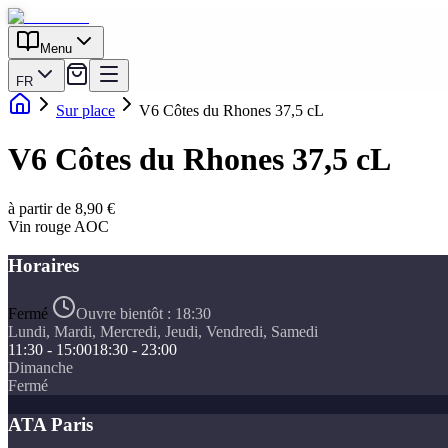
Menu
FR
Sur place
V6 Côtes du Rhones 37,5 cL
V6 Côtes du Rhones 37,5 cL
à partir de 8,90 €
Vin rouge AOC
Horaires
Fermé
Ouvre bientôt :
18:30
Lundi, Mardi, Mercredi, Jeudi, Vendredi, Samedi
11:30 - 15:00
18:30 - 23:00
Dimanche
Fermé
ATA Paris